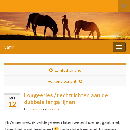
Tog
zoek
Search for:
Safir
Togg
navig
Lymfedrainage
Volgend bericht
Longeerles / rechtrichten aan de
MEI
dubbele lange lijnen
12
Door
admin
in
Ervaringen
Hi Annemiek, ik wilde je even laten weten hoe het gaat met
Jane. Het gaat heel goed
de laatste keer met longeren