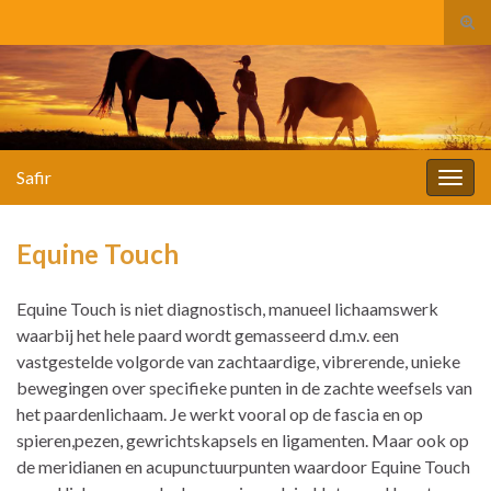
Tog
zoek
Search for:
Safir
Togg
navig
Equine Touch
Equine Touch is niet diagnostisch, manueel lichaamswerk
waarbij het hele paard wordt gemasseerd d.m.v. een
vastgestelde volgorde van zachtaardige, vibrerende, unieke
bewegingen over specifieke punten in de zachte weefsels van
het paardenlichaam. Je werkt vooral op de fascia en op
spieren,pezen, gewrichtskapsels en ligamenten. Maar ook op
de meridianen en acupunctuurpunten waardoor Equine Touch